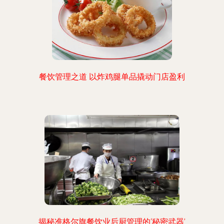
餐饮管理之道 以炸鸡腿单品撬动门店盈利
揭秘准格尔旗餐饮业后厨管理的‘秘密武器’